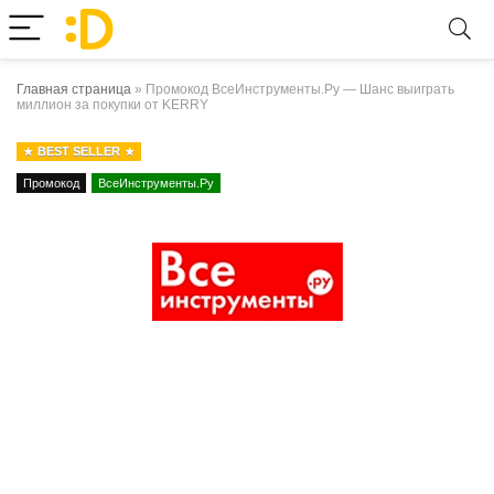
Главная страница
»
Промокод ВсеИнструменты.Ру — Шанс выиграть
миллион за покупки от KERRY
BEST SELLER
Промокод
ВсеИнструменты.Ру