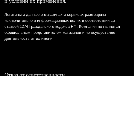
и условий их применения.
Логотипы и данные о магазинах и сервисах размещены
исключительно в информационных целях в соответствии со
статьей 1274 Гражданского кодекса РФ. Компания не является
официальным представителем магазинов и не осуществляет
деятельность от их имени.
Отказ от ответственности
Все товарные знаки и логотипы, представленные на
этом сайте, являются собственностью
соответствующих владельцев и взяты из публичных
источников.
Отказ от ответственности:
Сервис не является кредитором или ипотечным/кредитным