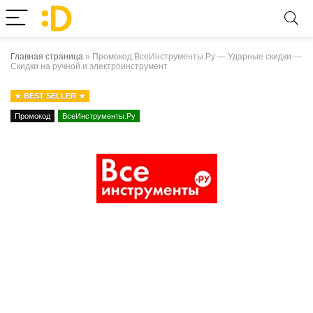
Главная страница
»
Промокод ВсеИнструменты.Ру — Ударные скидки —
Скидки на ручной и электроинструмент
BEST SELLER
Промокод
ВсеИнструменты.Ру