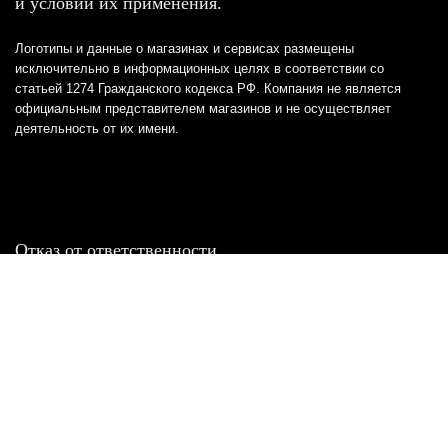
и условий их применения.
Логотипы и данные о магазинах и сервисах размещены
исключительно в информационных целях в соответствии со
статьей 1274 Гражданского кодекса РФ. Компания не является
официальным представителем магазинов и не осуществляет
деятельность от их имени.
Отказ от ответственности
Все товарные знаки и логотипы, представленные на
этом сайте, являются собственностью
соответствующих владельцев и взяты из публичных
источников.
Отказ от ответственности:
Сервис не является кредитором или ипотечным/кредитным