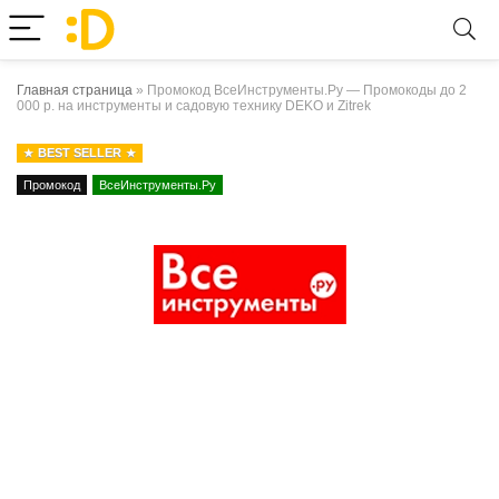
Главная страница
»
Промокод ВсеИнструменты.Ру — Промокоды до 2
000 р. на инструменты и садовую технику DEKO и Zitrek
BEST SELLER
Промокод
ВсеИнструменты.Ру