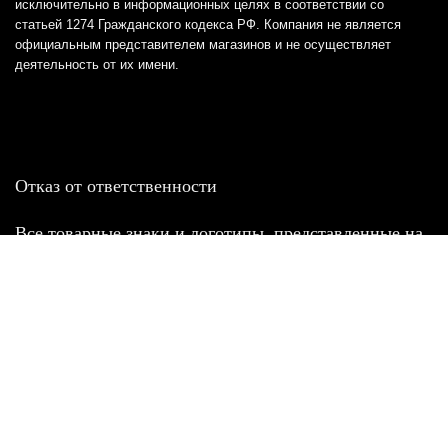
исключительно в информационных целях в соответствии со
статьей 1274 Гражданского кодекса РФ. Компания не является
официальным представителем магазинов и не осуществляет
деятельность от их имени.
Отказ от ответственности
Все товарные знаки и логотипы, представленные на
этом сайте, являются собственностью
соответствующих владельцев и взяты из публичных
источников.
Отказ от ответственности:
Сервис не является кредитором или ипотечным/кредитным
брокером и не предоставляет финансовые услуги прямо или
косвенно через представителей или агентов. Не осуществляет
выдачу каких-либо видов кредита. Не несет ответственности за
точность информации, предоставленной банками по тарифам,