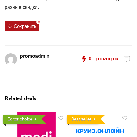
разные скидки.
0
Сохранить
promoadmin
0
Просмотров
Related deals
Editor choice
Best seller