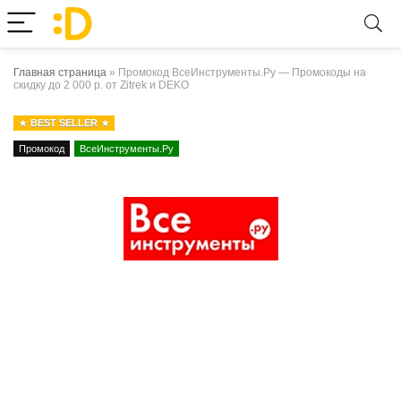
Главная страница
»
Промокод ВсеИнструменты.Ру — Промокоды на
скидку до 2 000 р. от Zitrek и DEKO
BEST SELLER
Промокод
ВсеИнструменты.Ру