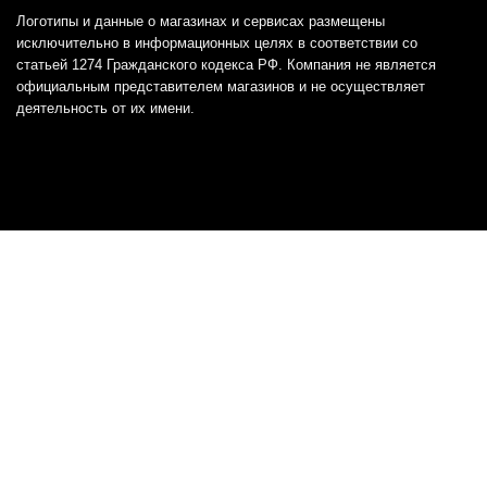
Логотипы и данные о магазинах и сервисах размещены
исключительно в информационных целях в соответствии со
статьей 1274 Гражданского кодекса РФ. Компания не является
официальным представителем магазинов и не осуществляет
деятельность от их имени.
Отказ от ответственности
Все товарные знаки и логотипы, представленные на
этом сайте, являются собственностью
соответствующих владельцев и взяты из публичных
источников.
Отказ от ответственности:
Сервис не является кредитором или ипотечным/кредитным
брокером и не предоставляет финансовые услуги прямо или
косвенно через представителей или агентов. Не осуществляет