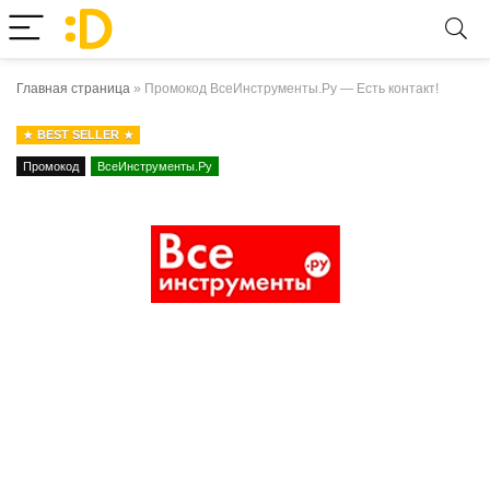
Главная страница
»
Промокод ВсеИнструменты.Ру — Есть контакт!
BEST SELLER
Промокод
ВсеИнструменты.Ру