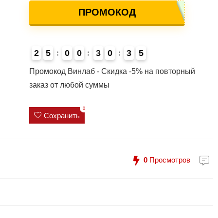
ПРОМОКОД
2
5
0
0
3
0
3
5
Промокод Винлаб - Скидка -5% на повторный
заказ от любой суммы
0
Сохранить
0
Просмотров