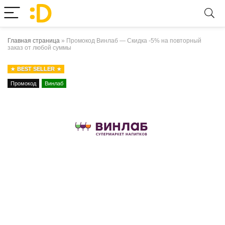
Главная страница
»
Промокод Винлаб — Скидка -5% на повторный
заказ от любой суммы
BEST SELLER
Промокод
Винлаб