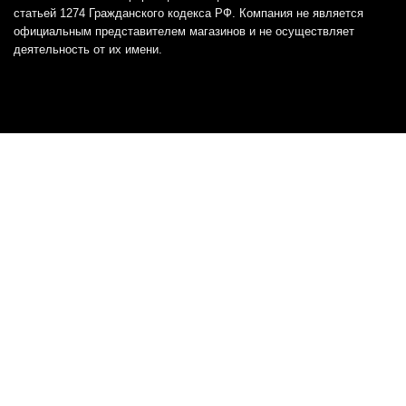
статьей 1274 Гражданского кодекса РФ. Компания не является
официальным представителем магазинов и не осуществляет
деятельность от их имени.
Отказ от ответственности
Все товарные знаки и логотипы, представленные на
этом сайте, являются собственностью
соответствующих владельцев и взяты из публичных
источников.
Отказ от ответственности:
Сервис не является кредитором или ипотечным/кредитным
брокером и не предоставляет финансовые услуги прямо или
косвенно через представителей или агентов. Не осуществляет
выдачу каких-либо видов кредита. Не несет ответственности за
точность информации, предоставленной банками по тарифам,