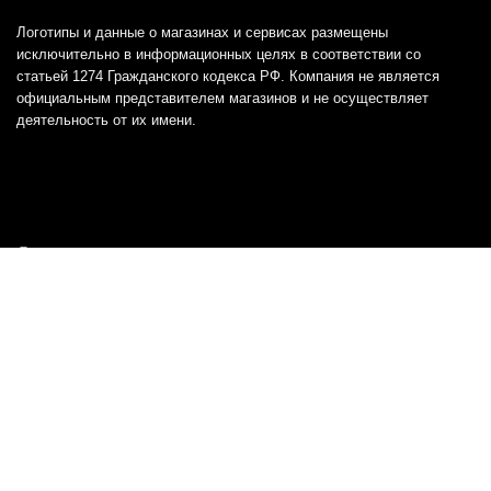
Логотипы и данные о магазинах и сервисах размещены
исключительно в информационных целях в соответствии со
статьей 1274 Гражданского кодекса РФ. Компания не является
официальным представителем магазинов и не осуществляет
деятельность от их имени.
Отказ от ответственности
Все товарные знаки и логотипы, представленные на
этом сайте, являются собственностью
соответствующих владельцев и взяты из публичных
источников.
Отказ от ответственности:
Сервис не является кредитором или ипотечным/кредитным
брокером и не предоставляет финансовые услуги прямо или