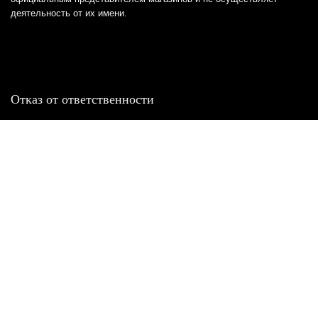
деятельность от их имени.
Отказ от ответственности
Все товарные знаки и логотипы, представленные на
этом сайте, являются собственностью
соответствующих владельцев и взяты из публичных
источников.
Отказ от ответственности:
Сервис не является кредитором или ипотечным/кредитным
брокером и не предоставляет финансовые услуги прямо или
косвенно через представителей или агентов. Не осуществляет
выдачу каких-либо видов кредита. Не несет ответственности за
точность информации, предоставленной банками по тарифам,
кредитным ставкам, переплатам, а также за любую другую
информацию.