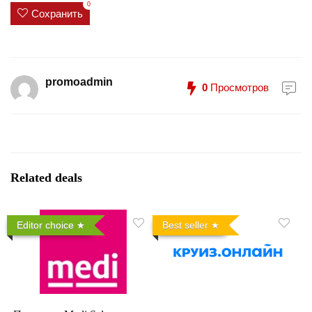
0
Сохранить
promoadmin
0
Просмотров
Related deals
Editor choice
Best seller