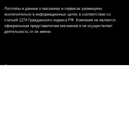
Логотипы и данные о магазинах и сервисах размещены
исключительно в информационных целях в соответствии со
статьей 1274 Гражданского кодекса РФ. Компания не является
официальным представителем магазинов и не осуществляет
деятельность от их имени.
Отказ от ответственности
Все товарные знаки и логотипы, представленные на
этом сайте, являются собственностью
соответствующих владельцев и взяты из публичных
источников.
Отказ от ответственности:
Сервис не является кредитором или ипотечным/кредитным
брокером и не предоставляет финансовые услуги прямо или