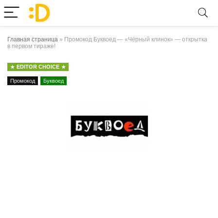
Главная страница
»
Промокод Буквоед — «Чёрный клинок» — открытка
в первом тираже!
EDITOR CHOICE
Промокод
Буквоед