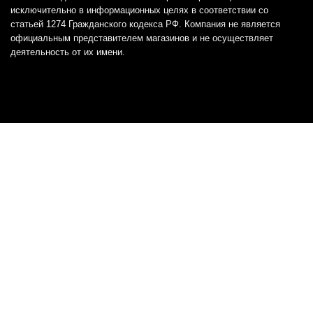
исключительно в информационных целях в соответствии со
статьей 1274 Гражданского кодекса РФ. Компания не является
официальным представителем магазинов и не осуществляет
деятельность от их имени.
Отказ от ответственности
Все товарные знаки и логотипы, представленные на
этом сайте, являются собственностью
соответствующих владельцев и взяты из публичных
источников.
Отказ от ответственности:
Сервис не является кредитором или ипотечным/кредитным
брокером и не предоставляет финансовые услуги прямо или
косвенно через представителей или агентов. Не осуществляет
выдачу каких-либо видов кредита. Не несет ответственности за