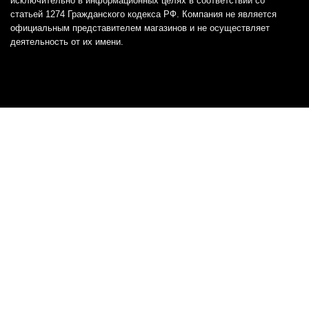
исключительно в информационных целях в соответствии со
статьей 1274 Гражданского кодекса РФ. Компания не является
официальным представителем магазинов и не осуществляет
деятельность от их имени.
Отказ от ответственности
Все товарные знаки и логотипы, представленные на
этом сайте, являются собственностью
соответствующих владельцев и взяты из публичных
источников.
Отказ от ответственности:
Сервис не является кредитором или ипотечным/кредитным
брокером и не предоставляет финансовые услуги прямо или
косвенно через представителей или агентов. Не осуществляет
выдачу каких-либо видов кредита. Не несет ответственности за
точность информации, предоставленной банками по тарифам,