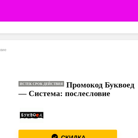
овие
Промокод Буквоед
ИСТЕК СРОК ДЕЙСТВИЯ
— Система: послесловие
СКИДКА