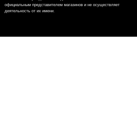
официальным представителем магазинов и не осуществляет
деятельность от их имени.
Отказ от ответственности
Все товарные знаки и логотипы, представленные на
этом сайте, являются собственностью
соответствующих владельцев и взяты из публичных
источников.
Отказ от ответственности:
Сервис не является кредитором или ипотечным/кредитным
брокером и не предоставляет финансовые услуги прямо или
косвенно через представителей или агентов. Не осуществляет
выдачу каких-либо видов кредита. Не несет ответственности за
точность информации, предоставленной банками по тарифам,
кредитным ставкам, переплатам, а также за любую другую