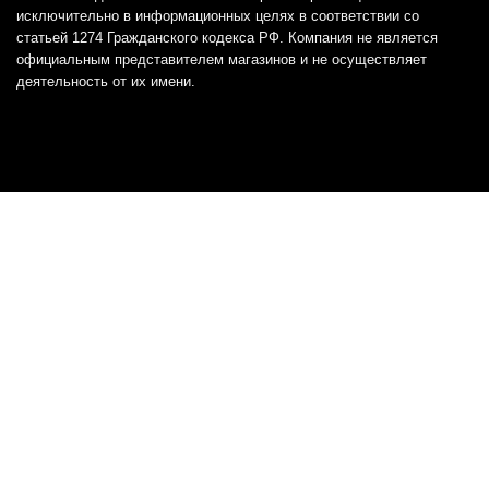
исключительно в информационных целях в соответствии со
статьей 1274 Гражданского кодекса РФ. Компания не является
официальным представителем магазинов и не осуществляет
деятельность от их имени.
Отказ от ответственности
Все товарные знаки и логотипы, представленные на
этом сайте, являются собственностью
соответствующих владельцев и взяты из публичных
источников.
Отказ от ответственности:
Сервис не является кредитором или ипотечным/кредитным
брокером и не предоставляет финансовые услуги прямо или
косвенно через представителей или агентов. Не осуществляет
выдачу каких-либо видов кредита. Не несет ответственности за