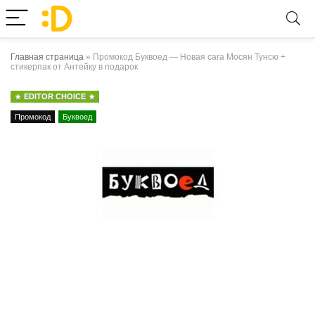
Главная страница
»
Промокод Буквоед — Новая сага Мосян Тунсю +
стикерпак от Антейку в подарок
EDITOR CHOICE
Промокод
Буквоед