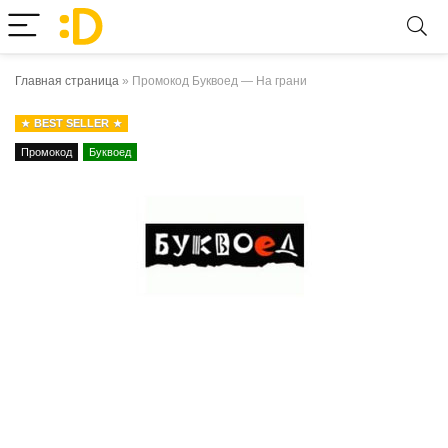
Главная страница
»
Промокод Буквоед — На грани
BEST SELLER
Промокод
Буквоед