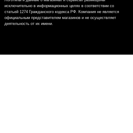
исключительно в информационных целях в соответствии со
статьей 1274 Гражданского кодекса РФ. Компания не является
официальным представителем магазинов и не осуществляет
деятельность от их имени.
Отказ от ответственности
Все товарные знаки и логотипы, представленные на
этом сайте, являются собственностью
соответствующих владельцев и взяты из публичных
источников.
Отказ от ответственности:
Сервис не является кредитором или ипотечным/кредитным
брокером и не предоставляет финансовые услуги прямо или
косвенно через представителей или агентов. Не осуществляет
выдачу каких-либо видов кредита. Не несет ответственности за