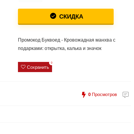
СКИДКА
Промокод Буквоед - Кровожадная манхва с
подарками: открытка, калька и значок
0
Сохранить
0
Просмотров