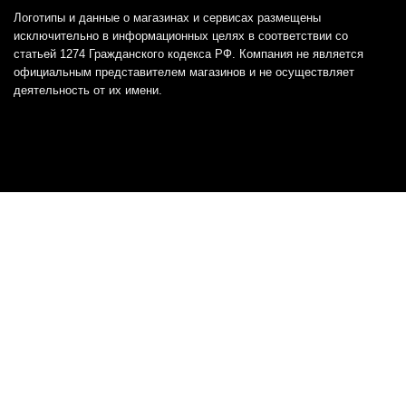
Логотипы и данные о магазинах и сервисах размещены
исключительно в информационных целях в соответствии со
статьей 1274 Гражданского кодекса РФ. Компания не является
официальным представителем магазинов и не осуществляет
деятельность от их имени.
Отказ от ответственности
Все товарные знаки и логотипы, представленные на
этом сайте, являются собственностью
соответствующих владельцев и взяты из публичных
источников.
Отказ от ответственности:
Сервис не является кредитором или ипотечным/кредитным
брокером и не предоставляет финансовые услуги прямо или
косвенно через представителей или агентов. Не осуществляет