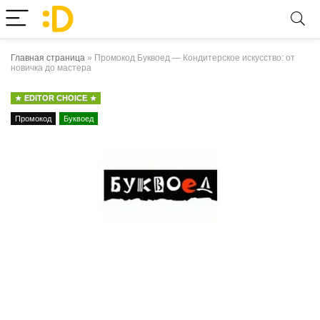
Главная страница
»
Промокод Буквоед — Кондитерское искусство: от
новичка до мастера
EDITOR CHOICE
Промокод
Буквоед