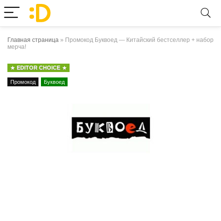
Главная страница
»
Промокод Буквоед — Китайский бестселлер + набор
мерча!
EDITOR CHOICE
Промокод
Буквоед