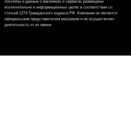
Логотипы и данные о магазинах и сервисах размещены
исключительно в информационных целях в соответствии со
статьей 1274 Гражданского кодекса РФ. Компания не является
официальным представителем магазинов и не осуществляет
деятельность от их имени.
Отказ от ответственности
Все товарные знаки и логотипы, представленные на
этом сайте, являются собственностью
соответствующих владельцев и взяты из публичных
источников.
Отказ от ответственности:
Сервис не является кредитором или ипотечным/кредитным
брокером и не предоставляет финансовые услуги прямо или
косвенно через представителей или агентов. Не осуществляет
выдачу каких-либо видов кредита. Не несет ответственности за