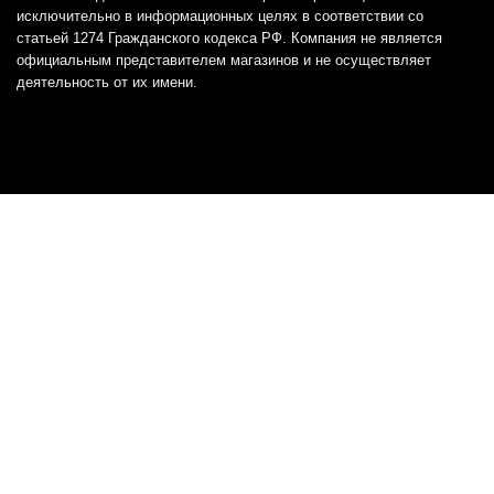
исключительно в информационных целях в соответствии со
статьей 1274 Гражданского кодекса РФ. Компания не является
официальным представителем магазинов и не осуществляет
деятельность от их имени.
Отказ от ответственности
Все товарные знаки и логотипы, представленные на
этом сайте, являются собственностью
соответствующих владельцев и взяты из публичных
источников.
Отказ от ответственности:
Сервис не является кредитором или ипотечным/кредитным
брокером и не предоставляет финансовые услуги прямо или
косвенно через представителей или агентов. Не осуществляет
выдачу каких-либо видов кредита. Не несет ответственности за