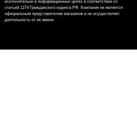
исключительно в информационных целях в соответствии со
статьей 1274 Гражданского кодекса РФ. Компания не является
официальным представителем магазинов и не осуществляет
деятельность от их имени.
Отказ от ответственности
Все товарные знаки и логотипы, представленные на
этом сайте, являются собственностью
соответствующих владельцев и взяты из публичных
источников.
Отказ от ответственности:
Сервис не является кредитором или ипотечным/кредитным
брокером и не предоставляет финансовые услуги прямо или
косвенно через представителей или агентов. Не осуществляет
выдачу каких-либо видов кредита. Не несет ответственности за
точность информации, предоставленной банками по тарифам,