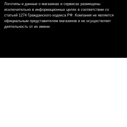
Логотипы и данные о магазинах и сервисах размещены
исключительно в информационных целях в соответствии со
статьей 1274 Гражданского кодекса РФ. Компания не является
официальным представителем магазинов и не осуществляет
деятельность от их имени.
Отказ от ответственности
Все товарные знаки и логотипы, представленные на
этом сайте, являются собственностью
соответствующих владельцев и взяты из публичных
источников.
Отказ от ответственности:
Сервис не является кредитором или ипотечным/кредитным
брокером и не предоставляет финансовые услуги прямо или
косвенно через представителей или агентов. Не осуществляет