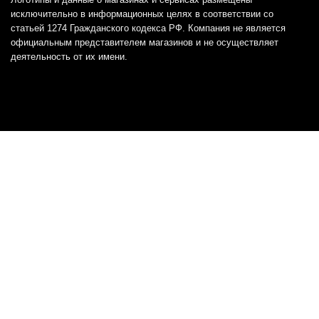
исключительно в информационных целях в соответствии со
статьей 1274 Гражданского кодекса РФ. Компания не является
официальным представителем магазинов и не осуществляет
деятельность от их имени.
Отказ от ответственности
Все товарные знаки и логотипы, представленные на
этом сайте, являются собственностью
соответствующих владельцев и взяты из публичных
источников.
Отказ от ответственности:
Сервис не является кредитором или ипотечным/кредитным
брокером и не предоставляет финансовые услуги прямо или
косвенно через представителей или агентов. Не осуществляет
выдачу каких-либо видов кредита. Не несет ответственности за