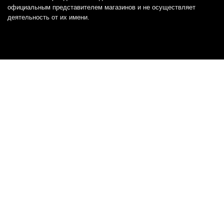
официальным представителем магазинов и не осуществляет
деятельность от их имени.
Отказ от ответственности
Все товарные знаки и логотипы, представленные на
этом сайте, являются собственностью
соответствующих владельцев и взяты из публичных
источников.
Отказ от ответственности:
Сервис не является кредитором или ипотечным/кредитным
брокером и не предоставляет финансовые услуги прямо или
косвенно через представителей или агентов. Не осуществляет
выдачу каких-либо видов кредита. Не несет ответственности за
точность информации, предоставленной банками по тарифам,
кредитным ставкам, переплатам, а также за любую другую