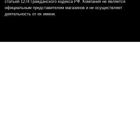
статьей 1274 Гражданского кодекса РФ. Компания не является
официальным представителем магазинов и не осуществляет
деятельность от их имени.
Отказ от ответственности
Все товарные знаки и логотипы, представленные на
этом сайте, являются собственностью
соответствующих владельцев и взяты из публичных
источников.
Отказ от ответственности:
Сервис не является кредитором или ипотечным/кредитным
брокером и не предоставляет финансовые услуги прямо или
косвенно через представителей или агентов. Не осуществляет
выдачу каких-либо видов кредита. Не несет ответственности за
точность информации, предоставленной банками по тарифам,
кредитным ставкам, переплатам, а также за любую другую