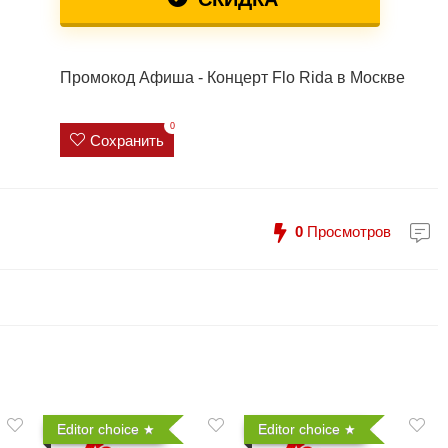
Промокод Афиша - Концерт Flo Rida в Москве
0
Сохранить
0
Просмотров
Editor choice
Editor choice