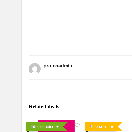
promoadmin
Related deals
Editor choice
Best seller