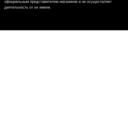
официальным представителем магазинов и не осуществляет
деятельность от их имени.
Отказ от ответственности
Все товарные знаки и логотипы, представленные на
этом сайте, являются собственностью
соответствующих владельцев и взяты из публичных
источников.
Отказ от ответственности:
Сервис не является кредитором или ипотечным/кредитным
брокером и не предоставляет финансовые услуги прямо или
косвенно через представителей или агентов. Не осуществляет
выдачу каких-либо видов кредита. Не несет ответственности за
точность информации, предоставленной банками по тарифам,
кредитным ставкам, переплатам, а также за любую другую
информацию.