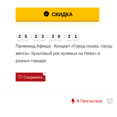
СКИДКА
2
5
2
3
3
0
2
0
1
Промокод Афиша - Концерт «Город-сказка, город-
мечта»: Культовый рок нулевых на Неве» в
разных городах
0
Сохранить
0
Просмотров