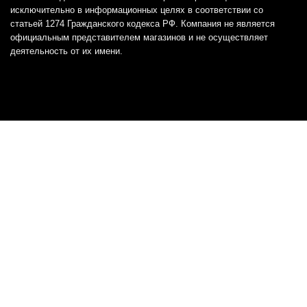
исключительно в информационных целях в соответствии со
статьей 1274 Гражданского кодекса РФ. Компания не является
официальным представителем магазинов и не осуществляет
деятельность от их имени.
Отказ от ответственности
Все товарные знаки и логотипы, представленные на
этом сайте, являются собственностью
соответствующих владельцев и взяты из публичных
источников.
Отказ от ответственности:
Сервис не является кредитором или ипотечным/кредитным
брокером и не предоставляет финансовые услуги прямо или
косвенно через представителей или агентов. Не осуществляет
выдачу каких-либо видов кредита. Не несет ответственности за