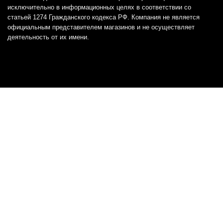
исключительно в информационных целях в соответствии со
статьей 1274 Гражданского кодекса РФ. Компания не является
официальным представителем магазинов и не осуществляет
деятельность от их имени.
Отказ от ответственности
Все товарные знаки и логотипы, представленные на
этом сайте, являются собственностью
соответствующих владельцев и взяты из публичных
источников.
Отказ от ответственности:
Сервис не является кредитором или ипотечным/кредитным
брокером и не предоставляет финансовые услуги прямо или
косвенно через представителей или агентов. Не осуществляет
выдачу каких-либо видов кредита. Не несет ответственности за