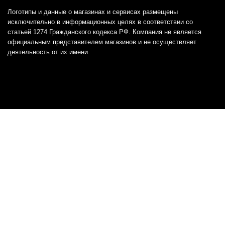
Логотипы и данные о магазинах и сервисах размещены
исключительно в информационных целях в соответствии со
статьей 1274 Гражданского кодекса РФ. Компания не является
официальным представителем магазинов и не осуществляет
деятельность от их имени.
Отказ от ответственности
Все товарные знаки и логотипы, представленные на
этом сайте, являются собственностью
соответствующих владельцев и взяты из публичных
источников.
Отказ от ответственности:
Сервис не является кредитором или ипотечным/кредитным
брокером и не предоставляет финансовые услуги прямо или
косвенно через представителей или агентов. Не осуществляет