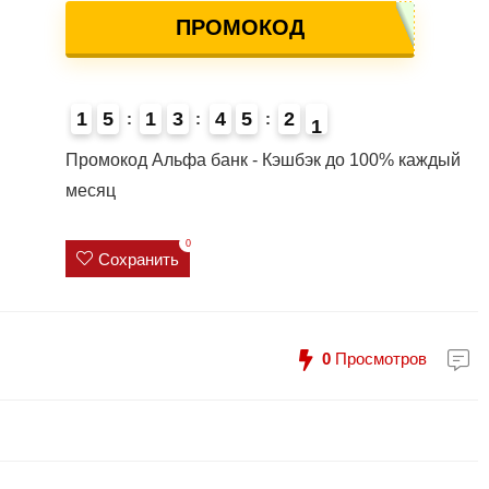
ПРОМОКОД
1
5
1
3
4
5
2
0
4
Промокод Альфа банк - Кэшбэк до 100% каждый
месяц
0
Сохранить
0
Просмотров