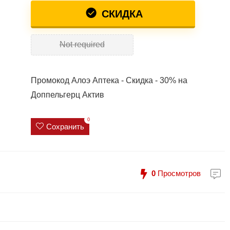
СКИДКА
Not required
Промокод Алоэ Аптека - Скидка - 30% на
Доппельгерц Актив
0
Сохранить
0
Просмотров