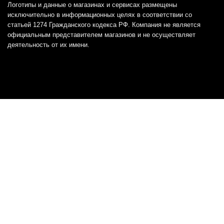
Логотипы и данные о магазинах и сервисах размещены
исключительно в информационных целях в соответствии со
статьей 1274 Гражданского кодекса РФ. Компания не является
официальным представителем магазинов и не осуществляет
деятельность от их имени.
Отказ от ответственности
Все товарные знаки и логотипы, представленные на
этом сайте, являются собственностью
соответствующих владельцев и взяты из публичных
источников.
Отказ от ответственности:
Сервис не является кредитором или ипотечным/кредитным
брокером и не предоставляет финансовые услуги прямо или
косвенно через представителей или агентов. Не осуществляет