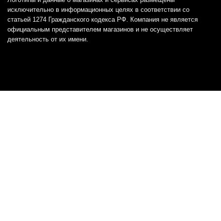
исключительно в информационных целях в соответствии со
статьей 1274 Гражданского кодекса РФ. Компания не является
официальным представителем магазинов и не осуществляет
деятельность от их имени.
Отказ от ответственности
Все товарные знаки и логотипы, представленные на
этом сайте, являются собственностью
соответствующих владельцев и взяты из публичных
источников.
Отказ от ответственности:
Сервис не является кредитором или ипотечным/кредитным
брокером и не предоставляет финансовые услуги прямо или
косвенно через представителей или агентов. Не осуществляет
выдачу каких-либо видов кредита. Не несет ответственности за