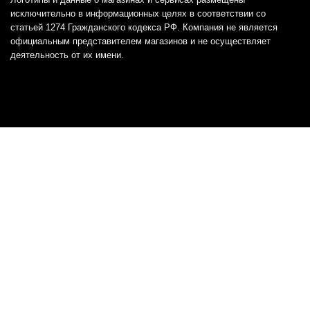
исключительно в информационных целях в соответствии со
статьей 1274 Гражданского кодекса РФ. Компания не является
официальным представителем магазинов и не осуществляет
деятельность от их имени.
Отказ от ответственности
Все товарные знаки и логотипы, представленные на
этом сайте, являются собственностью
соответствующих владельцев и взяты из публичных
источников.
Отказ от ответственности:
Сервис не является кредитором или ипотечным/кредитным
брокером и не предоставляет финансовые услуги прямо или
косвенно через представителей или агентов. Не осуществляет
выдачу каких-либо видов кредита. Не несет ответственности за