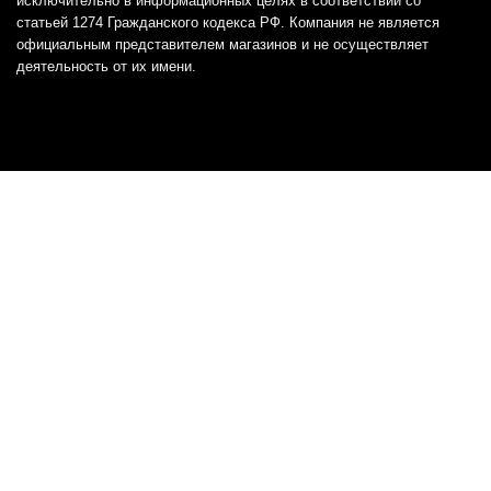
исключительно в информационных целях в соответствии со
статьей 1274 Гражданского кодекса РФ. Компания не является
официальным представителем магазинов и не осуществляет
деятельность от их имени.
Отказ от ответственности
Все товарные знаки и логотипы, представленные на
этом сайте, являются собственностью
соответствующих владельцев и взяты из публичных
источников.
Отказ от ответственности:
Сервис не является кредитором или ипотечным/кредитным
брокером и не предоставляет финансовые услуги прямо или
косвенно через представителей или агентов. Не осуществляет
выдачу каких-либо видов кредита. Не несет ответственности за
точность информации, предоставленной банками по тарифам,